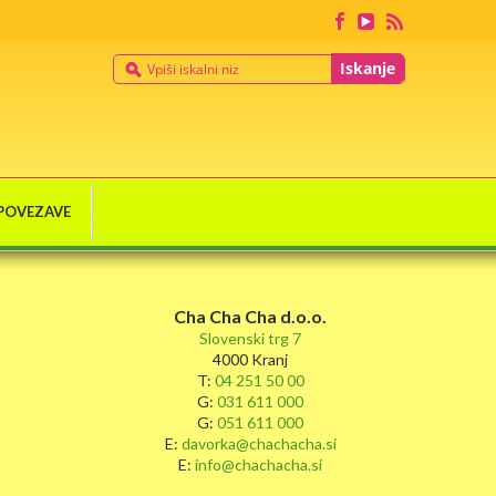
Iskanje
POVEZAVE
Cha Cha Cha d.o.o.
Slovenski trg 7
4000 Kranj
T:
04 251 50 00
G:
031 611 000
G:
051 611 000
E:
davorka@chachacha.si
E:
info@chachacha.si