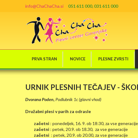
info@ChaChaCha.si
051 611 000, 031 611 000
PRVA STRAN
NOVICE
PLESNE ZVRSTI
URNIK PLESNIH TEČAJEV - ŠKO
Dvorana Poden,
Podlubnik 1c (glavni vhod)
Družabni plesi v parih za odrasle
začetni
: ponedeljek, 16. 9. ob 18:30, za vse generacije
začetni
: petek, 20.9. ob 18.30,
za vse generacije
začetni
: petek, 20.9.
ob 20.00, za vse generacije