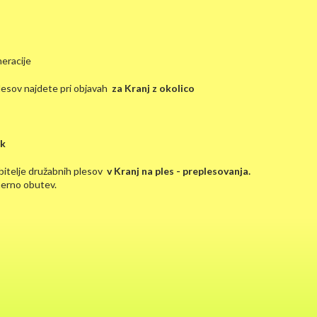
neracije
esov najdete pri objavah
za Kranj z okolico
ek
bitelje družabnih plesov
v Kranj na ples - preplesovanja.
merno obutev.