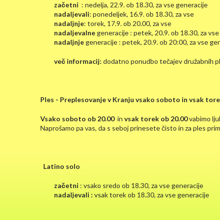
začetni
: nedelja, 22.9.
ob 18.30, za vse generacije
nadaljevali
: ponedeljek, 16.9. ob 18.30, za vse
nadaljnje
: torek, 17.9. ob 20.00, za vse
nadaljevalne
generacije : petek, 20.9.
ob 18.30, za vse
nadaljnje
generacije : petek, 20.9.
ob 20:00, za vse ge
več informacij:
dodatno ponudbo tečajev družabnih pl
Ples - Preplesovanje v Kranju vsako soboto in vsak tor
Vsako soboto ob 20.00
in
vsak torek ob 20.00
vabimo lju
Naprošamo pa vas, da s seboj prinesete čisto in za ples pri
Latino solo
začetni
: vsako sredo
ob 18.30,
za vse generacije
nadaljevali :
vsak torek
ob 18.30, za vse generacije