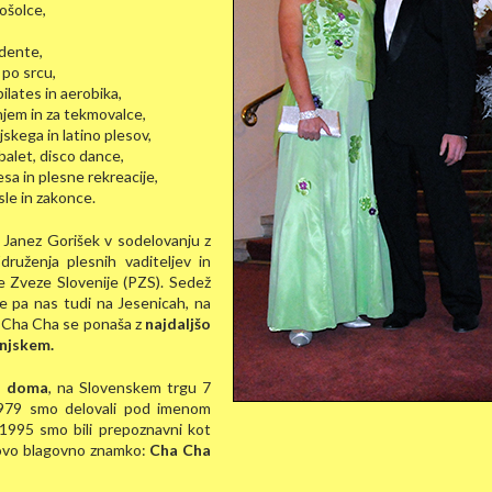
nošolce,
udente,
 po srcu,
ilates in aerobika,
anjem in za tekmovalce,
jskega in latino plesov,
 balet, disco dance,
esa in plesne rekreacije,
sle in zakonce.
 Janez Gorišek v sodelovanju z
ruženja plesnih vaditeljev in
ne Zveze Slovenije (PZS). Sedež
e pa nas tudi na Jesenicah, na
ha Cha Cha se ponaša z
najdaljšo
enjskem.
a doma
, na Slovenskem trgu 7
1979 smo delovali pod imenom
 1995 smo bili prepoznavni kot
novo blagovno znamko:
Cha Cha