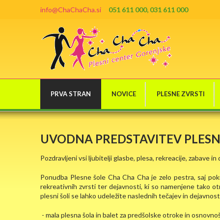
info@ChaChaCha.si
051 611 000, 031 611 000
PRVA STRAN
NOVICE
PLESNE ZVRSTI
UVODNA PREDSTAVITEV PLESN
Pozdravljeni vsi ljubitelji glasbe, plesa, rekreacije, zabave in d
Ponudba Plesne šole Cha Cha Cha je zelo pestra, saj pokr
rekreativnih zvrsti ter dejavnosti, ki so namenjene tako ot
plesni šoli se lahko udeležite naslednih tečajev in dejavnost
- mala plesna šola in balet za predšolske otroke in osnovno