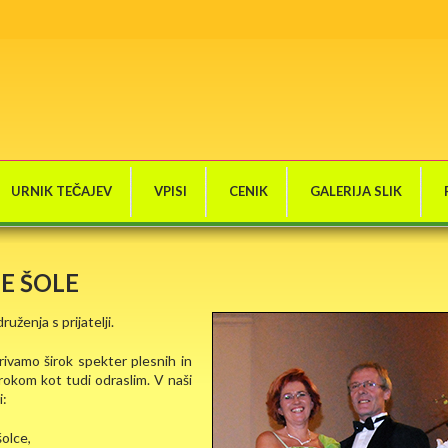
URNIK TEČAJEV
VPISI
CENIK
GALERIJA SLIK
E ŠOLE
ruženja s prijatelji.
ivamo širok spekter plesnih in
rokom kot tudi odraslim. V naši
i:
šolce,