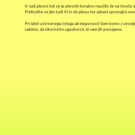
V naši plesni šoli se je plesnih korakov naučilo že na tisoče o
Pridružite se jim tudi Vi in ob plesu ter zabavi spoznajte nove
Pri izbiri ustreznega tečaja ali dejavnosti Vam bomo z veselj
vabimo, da izkoristite ugodnosti, ki vam jih ponujamo.