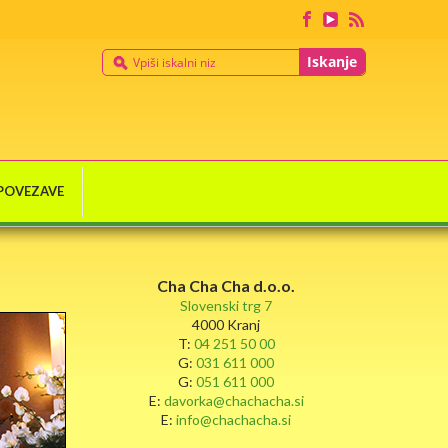
Iskanje
POVEZAVE
Cha Cha Cha d.o.o.
Slovenski trg 7
4000 Kranj
T:
04 251 50 00
G:
031 611 000
G:
051 611 000
E:
davorka@chachacha.si
E:
info@chachacha.si