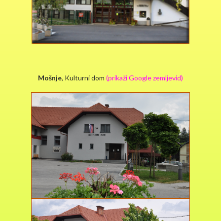
Mošnje
, Kulturni dom
(
prikaži Google zemljevid
)