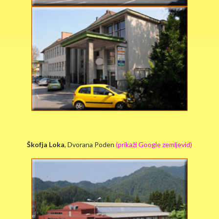
Škofja Loka
, Dvorana Poden
(prikaži Google zemljevid)