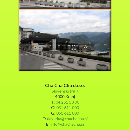
Cha Cha Cha d.o.o.
Slovenski trg 7
4000 Kranj
T:
04 251 50 00
G:
031 611 000
G:
051 611 000
E:
davorka@chachacha.si
E:
info@chachacha.si