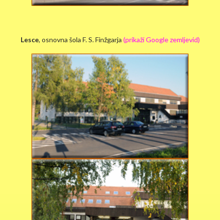
Lesce
, osnovna šola F. S. Finžgarja
(prikaži Google zemljevid)