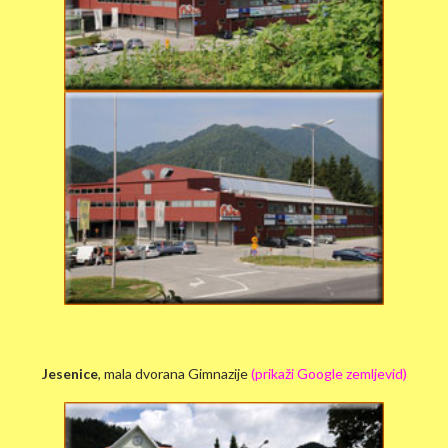
Jesenice
, mala dvorana Gimnazije
(prikaži Google zemljevid)