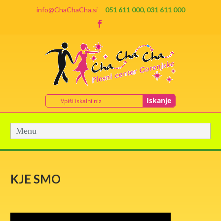
info@ChaChaCha.si
051 611 000, 031 611 000
Iskanje
Menu
KJE SMO